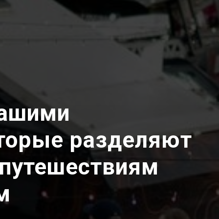
нашими
оторые разделяют
 путешествиям
м