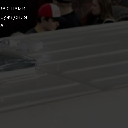
ве с нами,
обсуждения
а.