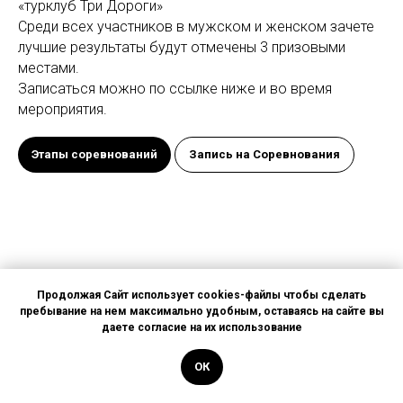
«турклуб Три Дороги»
Среди всех участников в мужском и женском зачете
лучшие результаты будут отмечены 3 призовыми
местами.
Записаться можно по ссылке ниже и во время
мероприятия.
Этапы соревнований
Запись на Соревнования
Продолжая Сайт использует cookies-файлы чтобы сделать
пребывание на нем максимально удобным, оставаясь на сайте вы
даете согласие на их использование
Обязательно
ОК
приезжай в образе!