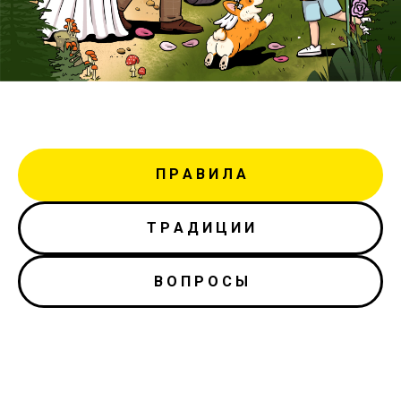
П Р А В И Л А
Т Р А Д И Ц И И
В О П Р О С Ы